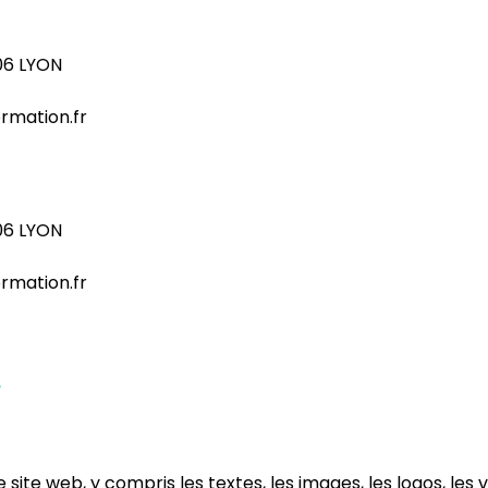
06 LYON
rmation.fr
06 LYON
rmation.fr
/
ite web, y compris les textes, les images, les logos, les 